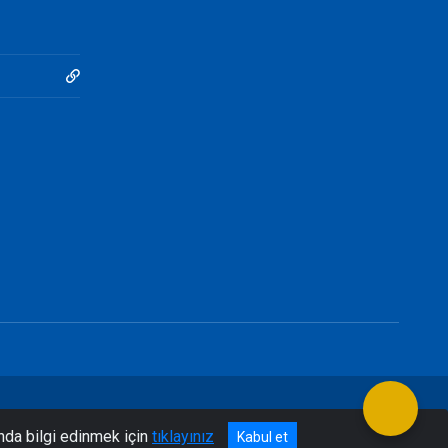
nda bilgi edinmek için
tıklayınız
Kabul et