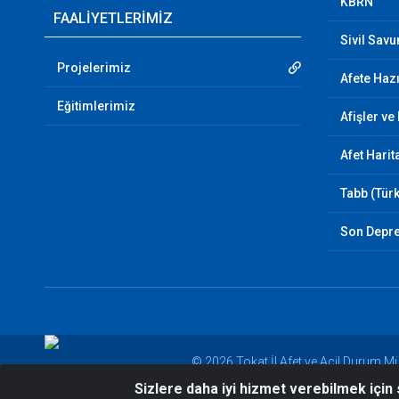
KBRN
FAALİYETLERİMİZ
Sivil Sav
Projelerimiz
Afete Hazı
Eğitimlerimiz
Afişler ve
Afet Harit
Tabb (Türk
Son Depr
© 2026 Tokat İl Afet ve Acil Durum M
Sizlere daha iyi hizmet verebilmek için