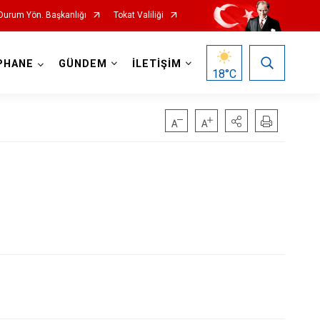
 Durum Yön. Başkanlığı
Tokat Valiliği
PHANE
GÜNDEM
İLETİŞİM
18
°C