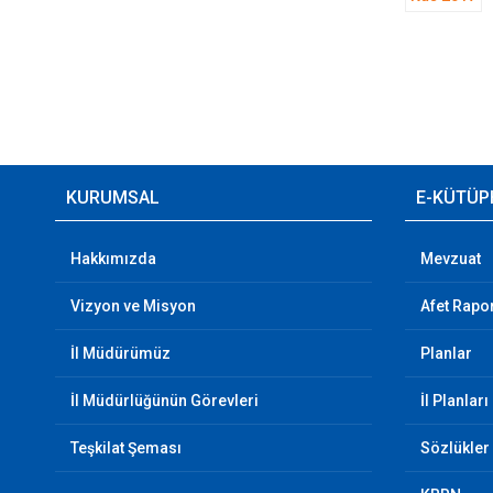
KURUMSAL
E-KÜTÜP
Hakkımızda
Mevzuat
Vizyon ve Misyon
Afet Rapor
İl Müdürümüz
Planlar
İl Müdürlüğünün Görevleri
İl Planları
Teşkilat Şeması
Sözlükler