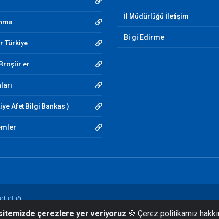
İl Müdürlüğü İletişim
unma
Bilgi Edinme
r Türkiye
 Broşürler
aları
iye Afet Bilgi Bankası)
emler
üdürlüğü
 sitemizde çerezlere yer veriyoruz
🍪 Çerez politikamız hakkı