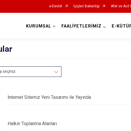
e-Devlet
İçişleri Bakanlığı
Afet ve Acil
KURUMSAL
FAALİYETLERİMİZ
E-KÜTÜ
AFAD İl Müdürlükleri
ular
ğı seçiniz
İnternet Sitemiz Yeni Tasarımı ile Yayında
Halkın Toplanma Alanları