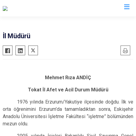
AFAD İl Müdürlükleri
İl Müdürü
Mehmet Rıza ANDİÇ
Tokat İl Afet ve Acil Durum Müdürü
1976 yılında Erzurum/Yakutiye ilçesinde doğdu.
İlk ve
orta öğrenimini Erzurum’da tamamladıktan sonra, Eskişehir
Anadolu Üniversitesi İşletme Fakültesi “işletme” bölümünden
mezun oldu.
2005 yılında İçişleri Bakanlığı Sivil Savunma Genel