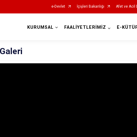
e-Devlet
İçişleri Bakanlığı
Afet ve Acil
KURUMSAL
FAALİYETLERİMİZ
E-KÜTÜ
AFAD İl Müdürlükleri
Galeri