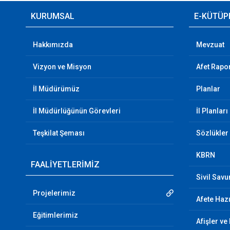
KURUMSAL
E-KÜTÜP
Hakkımızda
Mevzuat
Vizyon ve Misyon
Afet Rapor
İl Müdürümüz
Planlar
İl Müdürlüğünün Görevleri
İl Planları
Teşkilat Şeması
Sözlükler
KBRN
FAALİYETLERİMİZ
Sivil Sav
Projelerimiz
Afete Hazı
Eğitimlerimiz
Afişler ve