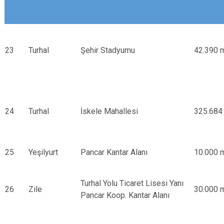
23
Turhal
Şehir Stadyumu
42.390 
24
Turhal
İskele Mahallesi
325.684
25
Yeşilyurt
Pancar Kantar Alanı
10.000 
Turhal Yolu Ticaret Lisesi Yanı
26
Zile
30.000 
Pancar Koop. Kantar Alanı